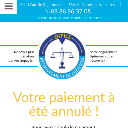
49, bd Camille Dagonneau,
58640
Varennes Vauzelles
03 86 36 37 08
contact@contentieuxducentre.com
Ne soyez plus
Notre engagement :
pénalisés
Optimiser votre
par vos impayés !
trésorerie !
Votre paiement à
été annulé !
Vous avez annulé le paiement.